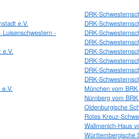
DRK-Schwesternscha
stadt e.V.
DRK-Schwesternsch
 Luisenschwestern -
DRK-Schwesternsch
DRK-Schwesternsch
 e.V.
DRK-Schwesternscha
DRK-Schwesternscha
DRK-Schwesternscha
DRK-Schwesternsch
 e.V.
München vom BRK 
Nürnberg vom BRK 
Oldenburgische Sch
Rotes Kreuz-Schwes
Wallmenich-Haus v
Württembergische 