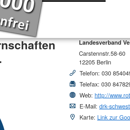
rnschaften
Landesverband Ve
Carstennstr.58-60
.
12205
Berlin
Telefon:
030 85404
Telefax:
030 84782
Web:
http://www.r
E-Mail:
drk-schwes
Karte:
Link zur Go