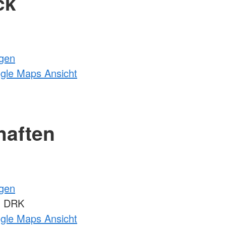
ck
ngen
ogle Maps Ansicht
haften
ngen
m DRK
ogle Maps Ansicht