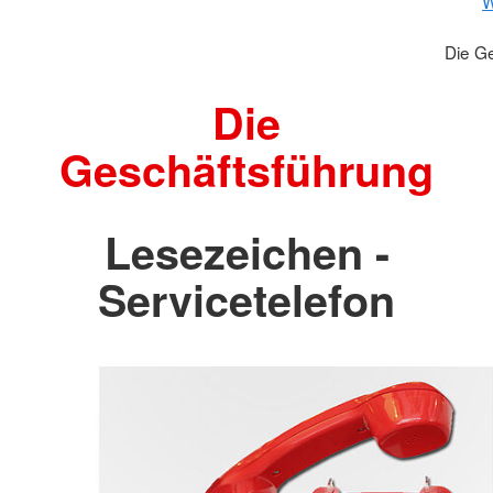
W
Die G
Die
Geschäftsführung
Lesezeichen -
Servicetelefon