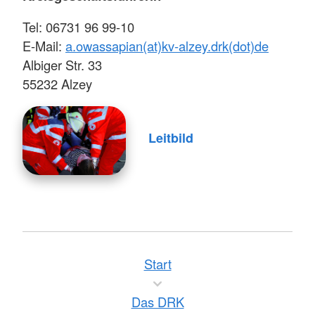
Tel: 06731 96 99-10
E-Mail:
a.owassapian(at)kv-alzey.drk(dot)de
Albiger Str. 33
55232 Alzey
Leitbild
Start
Das DRK