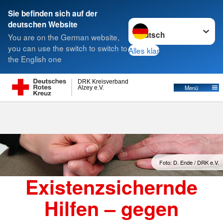
Sie befinden sich auf der
Sprache wechseln zu
deutschen Website
Suche
You are on the German website,
you can use the switch to switch to
Alles klar
the English one
DRK Kreisverband
Menü
Alzey e.V.
Foto: D. Ende / DRK e.V.
Existenzsichernde
Hilfen – gegen