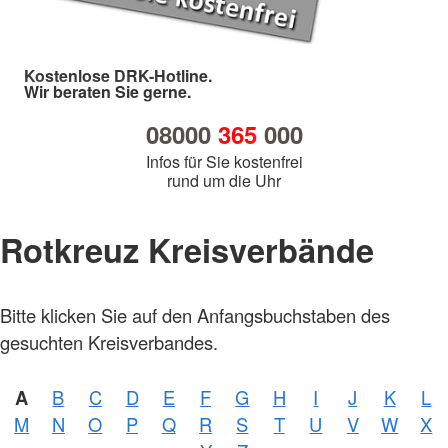
Kostenlose DRK-Hotline.
Wir beraten Sie gerne.
08000
365
000
Infos für Sie kostenfrei
rund um die Uhr
Rotkreuz Kreisverbände
Bitte klicken Sie auf den Anfangsbuchstaben des
gesuchten Kreisverbandes.
A
B
C
D
E
F
G
H
I
J
K
L
M
N
O
P
Q
R
S
T
U
V
W
X