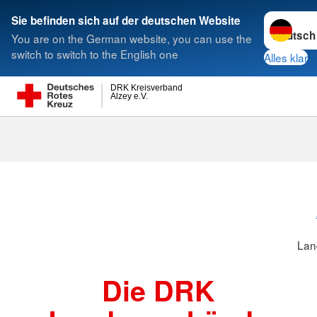
Sprache w
Sie befinden sich auf der deutschen Website
You are on the German website, you can use the
Suche
switch to switch to the English one
Alles klar
DRK Kreisverband
Alzey e.V.
Landesverbä
Lan
Die DRK