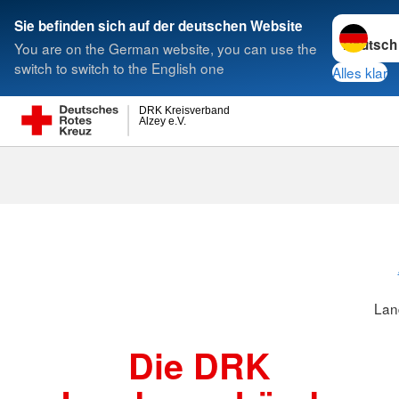
Sprache w
Sie befinden sich auf der deutschen Website
You are on the German website, you can use the
Suche
switch to switch to the English one
Alles klar
DRK Kreisverband
Alzey e.V.
Landesverbä
Lan
Die DRK