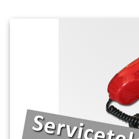
Erwachsene
Erste Hilfe am Hund
Wohraumsicherung