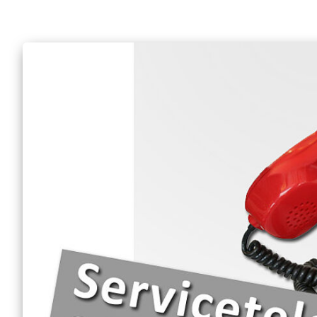
Erwachsene
Erste Hilfe am Hund
Wohraumsicherung